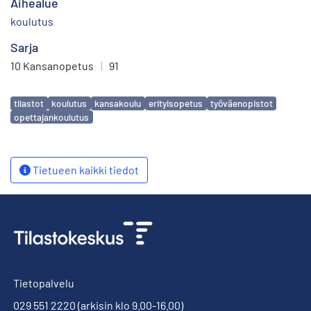
Aihealue
koulutus
Sarja
10 Kansanopetus
|
91
Avainsanat
tilastot
koulutus
kansakoulu
erityisopetus
työväenopistot
opettajankoulutus
Tietueen kaikki tiedot
Tietopalvelu
029 551 2220
(arkisin klo 9.00-16.00)