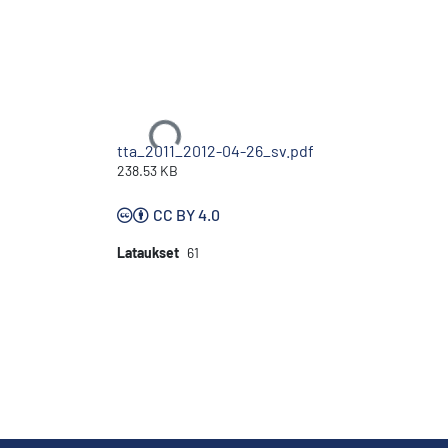
Ladataan...
tta_2011_2012-04-26_sv.pdf
238.53 KB
CC BY 4.0
Lataukset
61