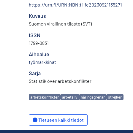
https://urn.fi/URN:NBN:fi-fe20230921135271
Kuvaus
Suomen virallinen tilasto (SVT)
ISSN
1799-0831
Aihealue
työmarkkinat
Sarja
Statistik över arbetskonflikter
Avainsanat
arbetskonflikter
arbetsliv
näringsgrenar
strejker
Tietueen kaikki tiedot