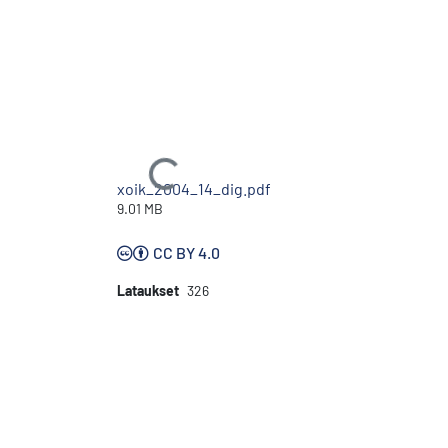
Ladataan...
xoik_2004_14_dig.pdf
9.01 MB
CC BY 4.0
Lataukset
326