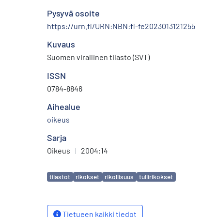
Pysyvä osoite
https://urn.fi/URN:NBN:fi-fe2023013121255
Kuvaus
Suomen virallinen tilasto (SVT)
ISSN
0784-8846
Aihealue
oikeus
Sarja
Oikeus
|
2004:14
Avainsanat
tilastot
rikokset
rikollisuus
tullirikokset
Tietueen kaikki tiedot