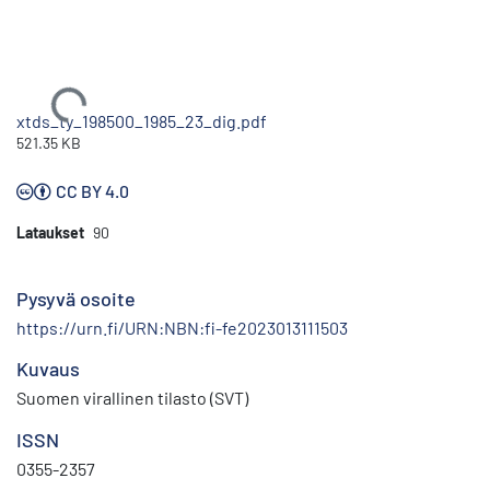
Ladataan...
xtds_ty_198500_1985_23_dig.pdf
521.35 KB
CC BY 4.0
Lataukset
90
Pysyvä osoite
https://urn.fi/URN:NBN:fi-fe2023013111503
Kuvaus
Suomen virallinen tilasto (SVT)
ISSN
0355-2357