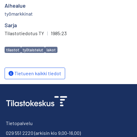
Aihealue
työmarkkinat
Sarja
Tilastotiedotus TY
|
1985:23
Avainsanat
tilastot
työtaistelut
lakot
Tietueen kaikki tiedot
Tietopalvelu
029 551 2220
(arkisin klo 9.00-16.00)