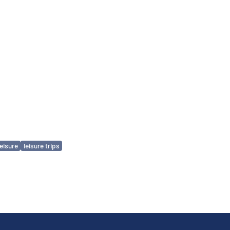
leisure
leisure trips