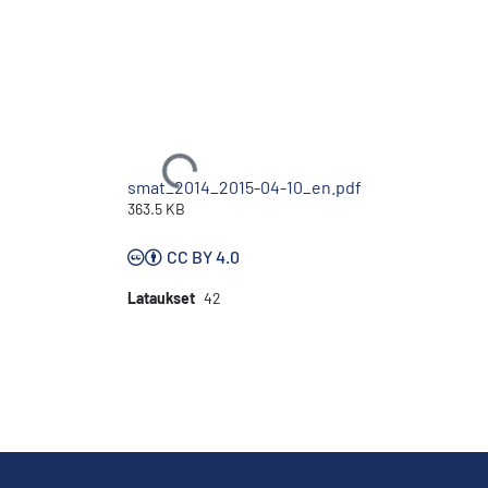
Ladataan...
smat_2014_2015-04-10_en.pdf
363.5 KB
CC BY 4.0
Lataukset
42