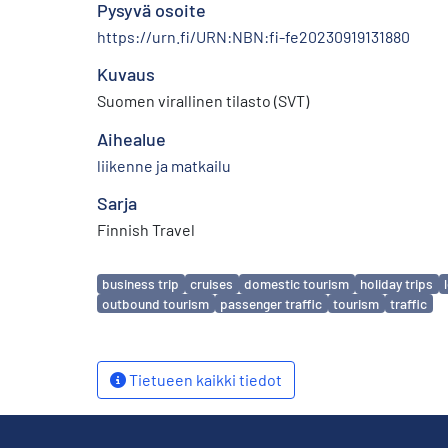
Pysyvä osoite
https://urn.fi/URN:NBN:fi-fe20230919131880
Kuvaus
Suomen virallinen tilasto (SVT)
Aihealue
liikenne ja matkailu
Sarja
Finnish Travel
Avainsanat
business trip
cruises
domestic tourism
holiday trips
outbound tourism
passenger traffic
tourism
traffic
Tietueen kaikki tiedot