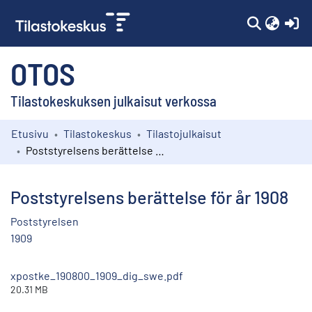
(c
OTOS
Tilastokeskuksen julkaisut verkossa
Etusivu
Tilastokeskus
Tilastojulkaisut
Kokoelmat
Poststyrelsens berättelse för år 1908
Selaa
Poststyrelsens berättelse för år 1908
Poststyrelsen
1909
xpostke_190800_1909_dig_swe.pdf
20.31 MB