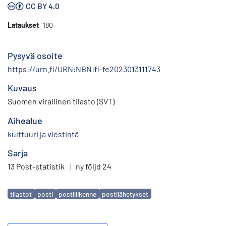
CC BY 4.0
Lataukset
180
Pysyvä osoite
https://urn.fi/URN:NBN:fi-fe2023013111743
Kuvaus
Suomen virallinen tilasto (SVT)
Aihealue
kulttuuri ja viestintä
Sarja
13 Post-statistik
|
ny följd 24
Avainsanat
tilastot
posti
postiliikenne
postilähetykset