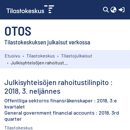
(c
OTOS
Tilastokeskuksen julkaisut verkossa
Etusivu
Tilastokeskus
Tilastojulkaisut
Kokoelmat
Julkisyhteisöjen rahoitustilinpito : 2018, 3. neljännes
Selaa
Julkisyhteisöjen rahoitustilinpito :
2018, 3. neljännes
Offentliga sektorns finansräkenskaper : 2018, 3:e
kvartalet
General government financial accounts : 2018, 3rd
quarter
Tilastokeskus