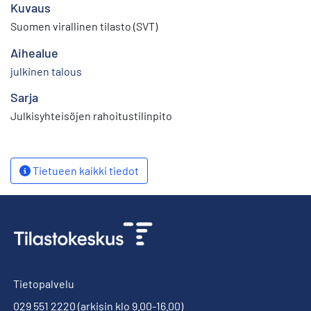
Kuvaus
Suomen virallinen tilasto (SVT)
Aihealue
julkinen talous
Sarja
Julkisyhteisöjen rahoitustilinpito
Tietueen kaikki tiedot
Tietopalvelu
029 551 2220
(arkisin klo 9.00-16.00)