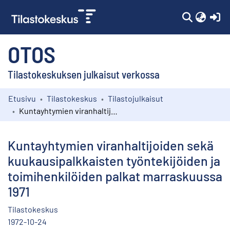
(c
OTOS
Tilastokeskuksen julkaisut verkossa
Etusivu
Tilastokeskus
Tilastojulkaisut
Kokoelmat
Kuntayhtymien viranhaltijoiden sekä kuukausipalkkaisten työntekijöiden ja toimihenkilöiden palkat marraskuussa 1971
Selaa
Kuntayhtymien viranhaltijoiden sekä
kuukausipalkkaisten työntekijöiden ja
toimihenkilöiden palkat marraskuussa
1971
Tilastokeskus
1972-10-24