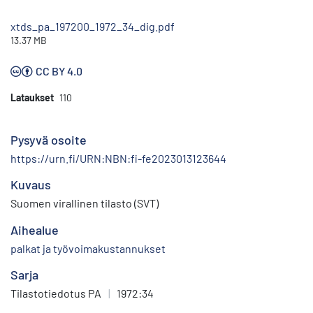
xtds_pa_197200_1972_34_dig.pdf
13.37 MB
CC BY 4.0
Lataukset
110
Pysyvä osoite
https://urn.fi/URN:NBN:fi-fe2023013123644
Kuvaus
Suomen virallinen tilasto (SVT)
Aihealue
palkat ja työvoimakustannukset
Sarja
Tilastotiedotus PA
|
1972:34