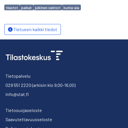
Avainsanat
tilastot
palkat
julkinen sektori
kunta-ala
Tietueen kaikki tiedot
Tietopalvelu
029 551 2220
(arkisin klo 9.00-16.00)
info@stat.fi
Tietosuojaseloste
Saavutettavuusseloste