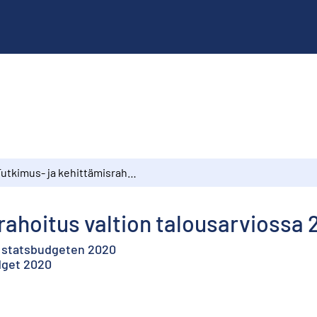
Tutkimus- ja kehittämisrahoitus valtion talousarviossa 2020
rahoitus valtion talousarviossa
i statsbudgeten 2020
dget 2020