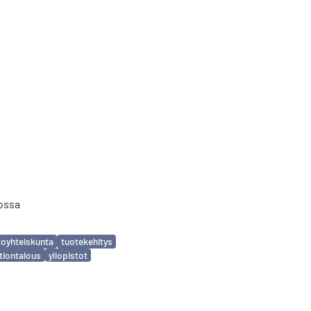
iossa
toyhteiskunta
tuotekehitys
tiontalous
yliopistot