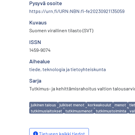
Pysyvä osoite
https://urn.fi/URN:NBN:fi-fe20230921135059
Kuvaus
Suomen virallinen tilasto (SVT)
ISSN
1459-9074
Aihealue
tiede, teknologia ja tietoyhteiskunta
Sarja
Tutkimus- ja kehittämisrahoitus valtion talousarv
Avainsanat
julkinen talous
julkiset menot
korkeakoulut
menot
tie
tutkimuslaitokset
tutkimusmenot
tutkimustoiminta
val
Tietueen kaikki tiedot