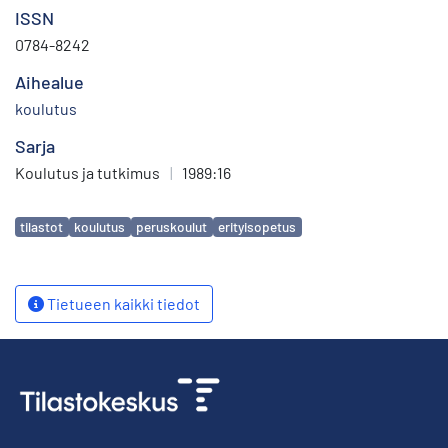
ISSN
0784-8242
Aihealue
koulutus
Sarja
Koulutus ja tutkimus
|
1989:16
Avainsanat
tilastot
koulutus
peruskoulut
erityisopetus
Tietueen kaikki tiedot