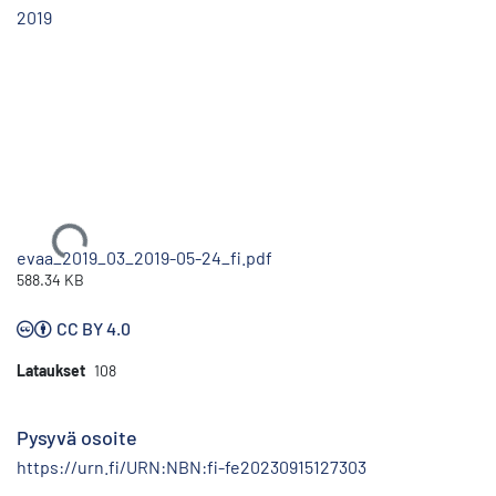
2019
Ladataan...
evaa_2019_03_2019-05-24_fi.pdf
588.34 KB
CC BY 4.0
Lataukset
108
Pysyvä osoite
https://urn.fi/URN:NBN:fi-fe20230915127303