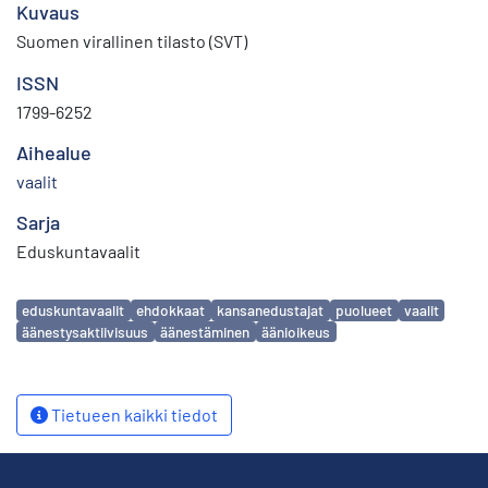
Kuvaus
Suomen virallinen tilasto (SVT)
ISSN
1799-6252
Aihealue
vaalit
Sarja
Eduskuntavaalit
Avainsanat
eduskuntavaalit
ehdokkaat
kansanedustajat
puolueet
vaalit
äänestysaktiivisuus
äänestäminen
äänioikeus
Tietueen kaikki tiedot