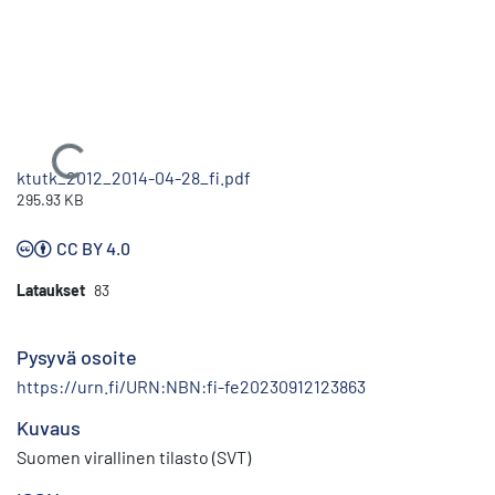
Ladataan...
ktutk_2012_2014-04-28_fi.pdf
295.93 KB
CC BY 4.0
Lataukset
83
Pysyvä osoite
https://urn.fi/URN:NBN:fi-fe20230912123863
Kuvaus
Suomen virallinen tilasto (SVT)