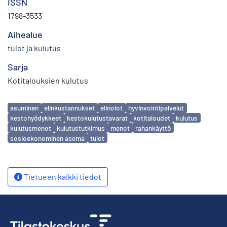
ISSN
1798-3533
Aihealue
tulot ja kulutus
Sarja
Kotitalouksien kulutus
Avainsanat
asuminen
elinkustannukset
elinolot
hyvinvointipalvelut
kestohyödykkeet
kestokulutustavarat
kotitaloudet
kulutus
kulutusmenot
kulutustutkimus
menot
rahankäyttö
sosioekonominen asema
tulot
Tietueen kaikki tiedot