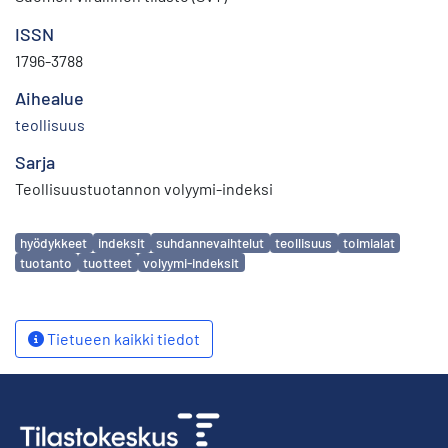
ISSN
1796-3788
Aihealue
teollisuus
Sarja
Teollisuustuotannon volyymi-indeksi
Avainsanat
hyödykkeet
indeksit
suhdannevaihtelut
teollisuus
toimialat
tuotanto
tuotteet
volyymi-indeksit
Tietueen kaikki tiedot