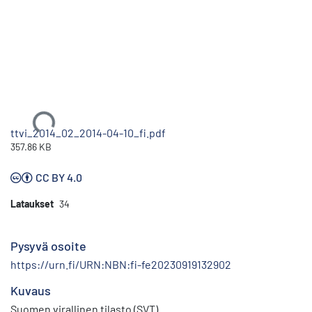
Ladataan...
ttvi_2014_02_2014-04-10_fi.pdf
357.86 KB
CC BY 4.0
Lataukset
34
Pysyvä osoite
https://urn.fi/URN:NBN:fi-fe20230919132902
Kuvaus
Suomen virallinen tilasto (SVT)