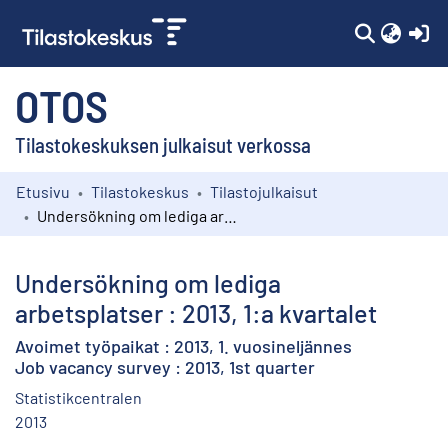
(c
OTOS
Tilastokeskuksen julkaisut verkossa
Etusivu
Tilastokeskus
Tilastojulkaisut
Kokoelmat
Undersökning om lediga arbetsplatser : 2013, 1:a kvartalet
Selaa
Undersökning om lediga
arbetsplatser : 2013, 1:a kvartalet
Avoimet työpaikat : 2013, 1. vuosineljännes
Job vacancy survey : 2013, 1st quarter
Statistikcentralen
2013