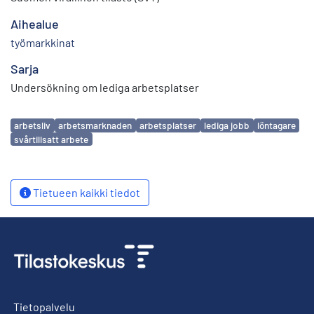
Aihealue
työmarkkinat
Sarja
Undersökning om lediga arbetsplatser
Avainsanat
arbetsliv
arbetsmarknaden
arbetsplatser
lediga jobb
löntagare
svårtillsatt arbete
Tietueen kaikki tiedot
Tietopalvelu