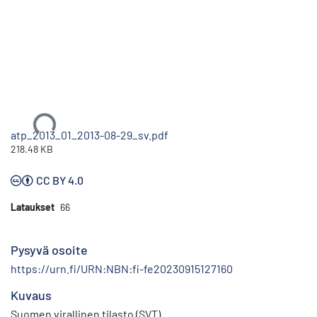
Ladataan...
atp_2013_01_2013-08-29_sv.pdf
218.48 KB
CC BY 4.0
Lataukset
66
Pysyvä osoite
https://urn.fi/URN:NBN:fi-fe20230915127160
Kuvaus
Suomen virallinen tilasto (SVT)