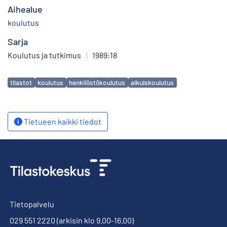
Aihealue
koulutus
Sarja
Koulutus ja tutkimus
|
1989:18
Avainsanat
tilastot
koulutus
henkilöstökoulutus
aikuiskoulutus
Tietueen kaikki tiedot
Tietopalvelu
029 551 2220
(arkisin klo 9.00-16.00)