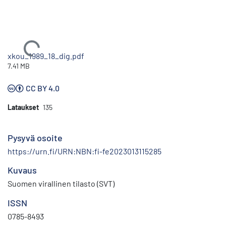
Ladataan...
xkou_1989_18_dig.pdf
7.41 MB
CC BY 4.0
Lataukset
135
Pysyvä osoite
https://urn.fi/URN:NBN:fi-fe2023013115285
Kuvaus
Suomen virallinen tilasto (SVT)
ISSN
0785-8493