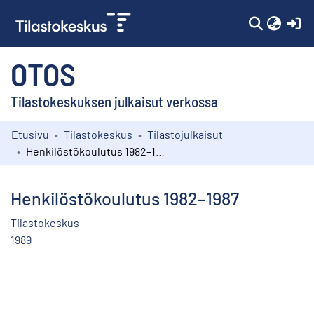
(c
OTOS
Tilastokeskuksen julkaisut verkossa
Etusivu
Tilastokeskus
Tilastojulkaisut
Kokoelmat
Henkilöstökoulutus 1982–1987
Selaa
Henkilöstökoulutus 1982–1987
Tilastokeskus
1989