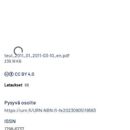
Ladataan...
teul_2011_01_2011-03-10_en.pdf
239.16 KB
CC BY 4.0
Lataukset
68
Pysyvä osoite
https://urn.fi/URN:NBN:fi-fe20230905119563
ISSN
1798-6737