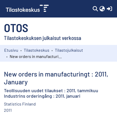
(c
OTOS
Tilastokeskuksen julkaisut verkossa
Etusivu
Tilastokeskus
Tilastojulkaisut
Kokoelmat
New orders in manufacturingt : 2011, January
Selaa
New orders in manufacturingt : 2011,
January
Teollisuuden uudet tilaukset : 2011, tammikuu
Industrins orderingång : 2011, januari
Statistics Finland
2011