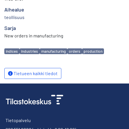
Aihealue
teollisuus
Sarja
New orders in manufacturing
Avainsanat
indices
industries
manufacturing
orders
production
Tietueen kaikki tiedot
Tietopalvelu