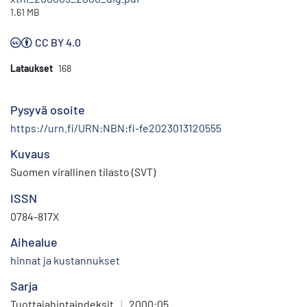
1.61 MB
CC BY 4.0
Lataukset
168
Pysyvä osoite
https://urn.fi/URN:NBN:fi-fe2023013120555
Kuvaus
Suomen virallinen tilasto (SVT)
ISSN
0784-817X
Aihealue
hinnat ja kustannukset
Sarja
Tuottajahintaindeksit
|
2000:05