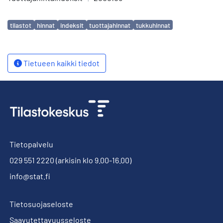
Avainsanat
tilastot
hinnat
indeksit
tuottajahinnat
tukkuhinnat
Tietueen kaikki tiedot
Tietopalvelu
029 551 2220
(arkisin klo 9.00-16.00)
info@stat.fi
Tietosuojaseloste
Saavutettavuusseloste