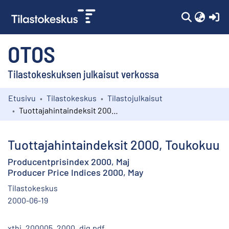
(c
OTOS
Tilastokeskuksen julkaisut verkossa
Etusivu
Tilastokeskus
Tilastojulkaisut
Kokoelmat
Tuottajahintaindeksit 2000, Toukokuu
Selaa
Tuottajahintaindeksit 2000, Toukokuu
Producentprisindex 2000, Maj
Producer Price Indices 2000, May
Tilastokeskus
2000-06-19
xthi_200005_2000_dig.pdf