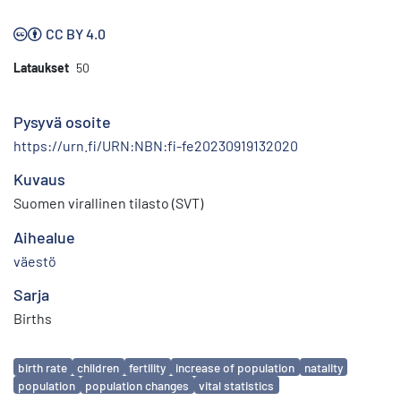
CC BY 4.0
Lataukset
50
Pysyvä osoite
https://urn.fi/URN:NBN:fi-fe20230919132020
Kuvaus
Suomen virallinen tilasto (SVT)
Aihealue
väestö
Sarja
Births
Avainsanat
birth rate
children
fertility
increase of population
natality
population
population changes
vital statistics