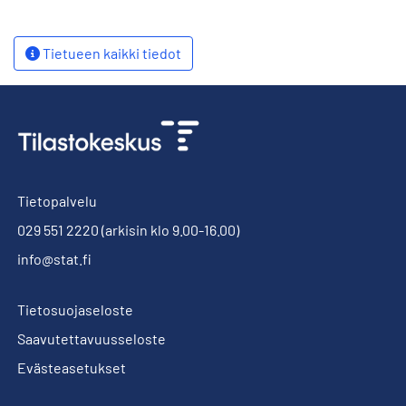
Tietueen kaikki tiedot
Tietopalvelu
029 551 2220
(arkisin klo 9.00-16.00)
info@stat.fi
Tietosuojaseloste
Saavutettavuusseloste
Evästeasetukset