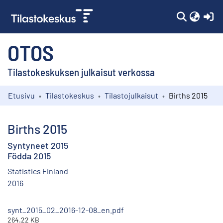
(c
OTOS
Tilastokeskuksen julkaisut verkossa
Etusivu
Tilastokeskus
Tilastojulkaisut
Births 2015
Kokoelmat
Selaa
Births 2015
Syntyneet 2015
Födda 2015
Statistics Finland
2016
synt_2015_02_2016-12-08_en.pdf
264.22 KB