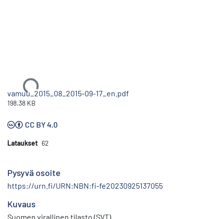
Ladataan...
vamuu_2015_08_2015-09-17_en.pdf
198.38 KB
CC BY 4.0
Lataukset
62
Pysyvä osoite
https://urn.fi/URN:NBN:fi-fe20230925137055
Kuvaus
Suomen virallinen tilasto (SVT)