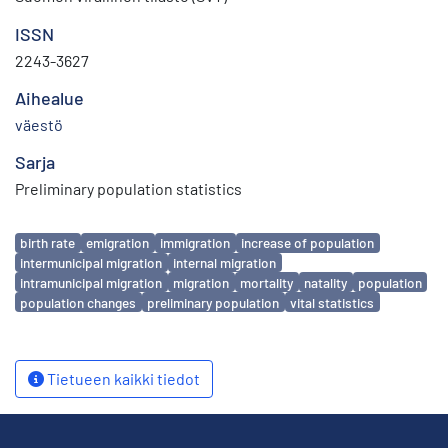
ISSN
2243-3627
Aihealue
väestö
Sarja
Preliminary population statistics
Avainsanat
birth rate
emigration
immigration
increase of population
intermunicipal migration
internal migration
intramunicipal migration
migration
mortality
natality
population
population changes
preliminary population
vital statistics
Tietueen kaikki tiedot