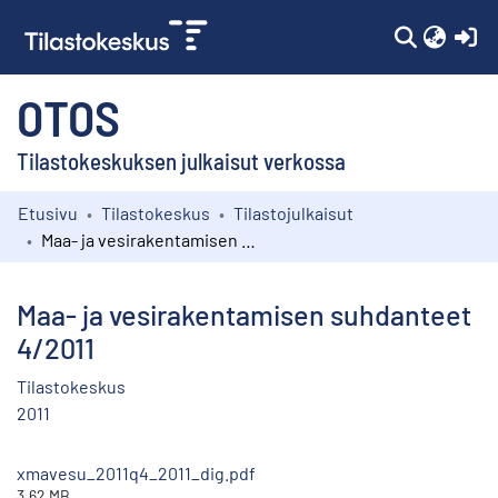
(c
OTOS
Tilastokeskuksen julkaisut verkossa
Etusivu
Tilastokeskus
Tilastojulkaisut
Kokoelmat
Maa- ja vesirakentamisen suhdanteet 4/2011
Selaa
Maa- ja vesirakentamisen suhdanteet
4/2011
Tilastokeskus
2011
xmavesu_2011q4_2011_dig.pdf
3.62 MB