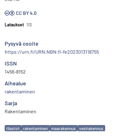
CC BY 4.0
Lataukset
113
Pysyvä osoite
https://urn.fi/URN:NBN:fi-fe2023013118755
ISSN
1456-8152
Aihealue
rakentaminen
Sarja
Rakentaminen
Avainsanat
tilastot
rakentaminen
maarakennus
vesirakennus