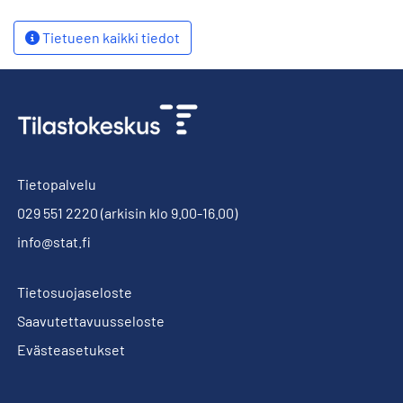
Tietueen kaikki tiedot
Tietopalvelu
029 551 2220
(arkisin klo 9.00-16.00)
info@stat.fi
Tietosuojaseloste
Saavutettavuusseloste
Evästeasetukset