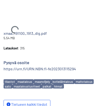
Ladataan...
xmaa_191100_1913_dig.pdf
5.54 MB
Lataukset
315
Pysyvä osoite
https://urn.fi/URN:NBN:fi-fe2023013115294
Avainsanat
tilastot
maatalous
maanviljely
kotieläintalous
maitotalous
sato
maataloustuotteet
palkat
hinnat
Tietueen kaikki tiedot