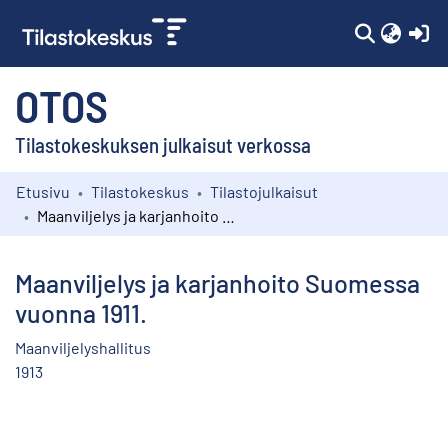
(c
OTOS
Tilastokeskuksen julkaisut verkossa
Etusivu
Tilastokeskus
Tilastojulkaisut
Kokoelmat
Maanviljelys ja karjanhoito Suomessa vuonna 1911.
Selaa
Maanviljelys ja karjanhoito Suomessa
vuonna 1911.
Maanviljelyshallitus
1913