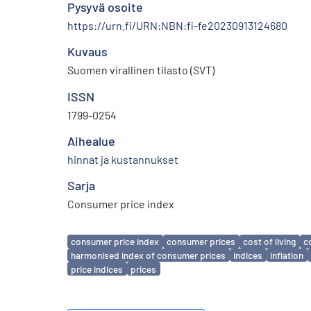
Pysyvä osoite
https://urn.fi/URN:NBN:fi-fe20230913124680
Kuvaus
Suomen virallinen tilasto (SVT)
ISSN
1799-0254
Aihealue
hinnat ja kustannukset
Sarja
Consumer price index
Avainsanat
consumer price index
consumer prices
cost of living
c
harmonised index of consumer prices
indices
inflation
price indices
prices