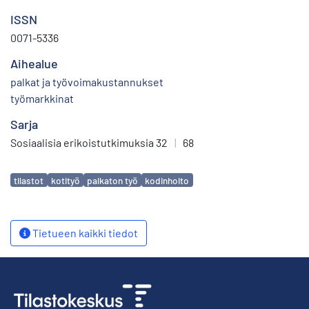
ISSN
0071-5336
Aihealue
palkat ja työvoimakustannukset
työmarkkinat
Sarja
Sosiaalisia erikoistutkimuksia 32
|
68
Avainsanat
tilastot
kotityö
palkaton työ
kodinhoito
Tietueen kaikki tiedot