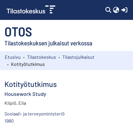
(c
OTOS
Tilastokeskuksen julkaisut verkossa
Etusivu
Tilastokeskus
Tilastojulkaisut
Kokoelmat
Kotityötutkimus
Selaa
Kotityötutkimus
Housework Study
Kilpiö, Eila
Sosiaali- ja terveysministeriö
1980