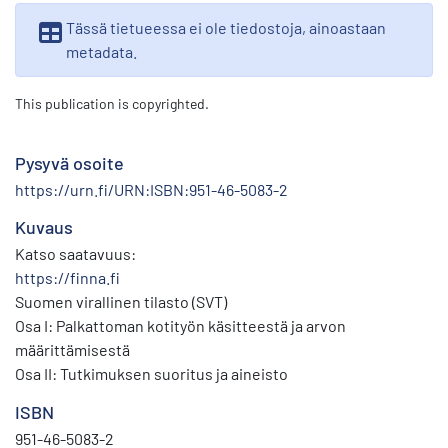
Tässä tietueessa ei ole tiedostoja, ainoastaan
metadata.
This publication is copyrighted.
Pysyvä osoite
https://urn.fi/URN:ISBN:951-46-5083-2
Kuvaus
Katso saatavuus:
https://finna.fi
Suomen virallinen tilasto (SVT)
Osa I: Palkattoman kotityön käsitteestä ja arvon
määrittämisestä
Osa II: Tutkimuksen suoritus ja aineisto
ISBN
951-46-5083-2