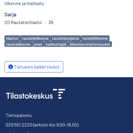
liikenne ja matkailu
Sarja
20 Rautatietilasto
|
39
Avainsanat
tilastot
rautatieliikenne
rautatiekuljetus
henkilöliikenne
tavaraliikenne
junat
matkustajat
liikenneonnettomuudet
Tietueen kaikki tiedot
Tietopalvelu
029 551 2220
(arkisin klo 9.00-16.00)