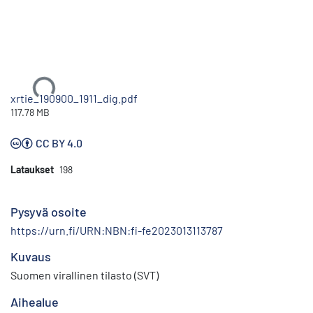
Ladataan...
xrtie_190900_1911_dig.pdf
117.78 MB
CC BY 4.0
Lataukset
198
Pysyvä osoite
https://urn.fi/URN:NBN:fi-fe2023013113787
Kuvaus
Suomen virallinen tilasto (SVT)
Aihealue