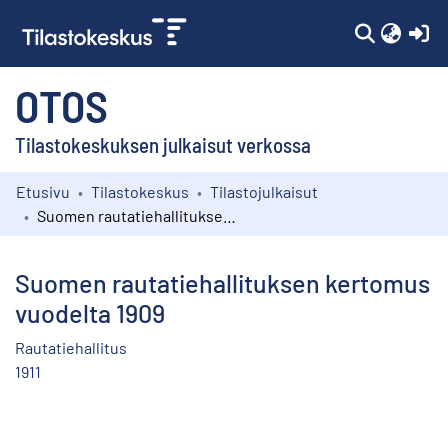
(c
OTOS
Tilastokeskuksen julkaisut verkossa
Etusivu
Tilastokeskus
Tilastojulkaisut
Kokoelmat
Suomen rautatiehallituksen kertomus vuodelta 1909
Selaa
Suomen rautatiehallituksen kertomus
vuodelta 1909
Rautatiehallitus
1911