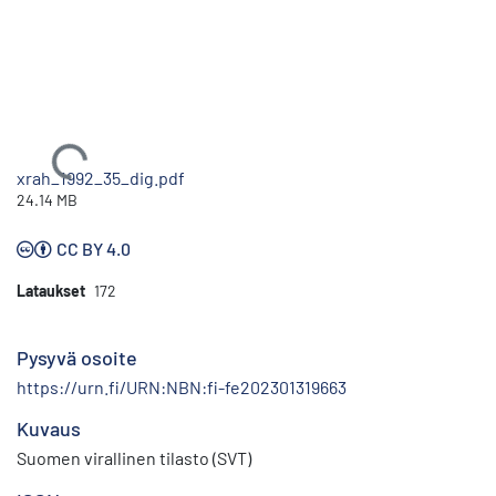
Ladataan...
xrah_1992_35_dig.pdf
24.14 MB
CC BY 4.0
Lataukset
172
Pysyvä osoite
https://urn.fi/URN:NBN:fi-fe202301319663
Kuvaus
Suomen virallinen tilasto (SVT)