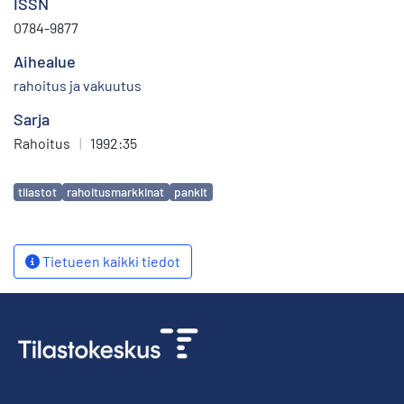
ISSN
0784-9877
Aihealue
rahoitus ja vakuutus
Sarja
Rahoitus
|
1992:35
Avainsanat
tilastot
rahoitusmarkkinat
pankit
Tietueen kaikki tiedot