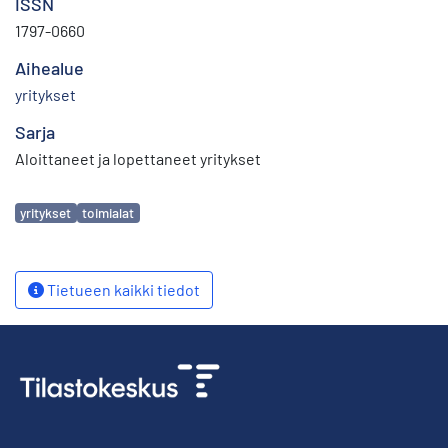
ISSN
1797-0660
Aihealue
yritykset
Sarja
Aloittaneet ja lopettaneet yritykset
Avainsanat
yritykset
toimialat
Tietueen kaikki tiedot