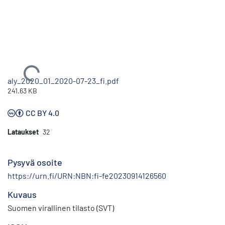
Ladataan...
aly_2020_01_2020-07-23_fi.pdf
241.63 KB
CC BY 4.0
Lataukset
32
Pysyvä osoite
https://urn.fi/URN:NBN:fi-fe20230914126560
Kuvaus
Suomen virallinen tilasto (SVT)