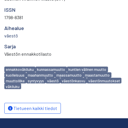
ISSN
1798-8381
Aihealue
väestö
Sarja
Väestön ennakkotilasto
Avainsanat
ennakkoväkiluku
kunnassamuutto
kuntien välinen muutto
kuolleisuus
maahanmuutto
maassamuutto
maastamuutto
muuttoliike
syntyvyys
väestö
väestönkasvu
väestönmuutokset
väkiluku
Tietueen kaikki tiedot