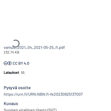
Ladataan...
vamuu_2021_04_2021-05-25_fi.pdf
232.74 KB
CC BY 4.0
Lataukset
55
Pysyvä osoite
https://urn.fi/URN:NBN:fi-fe20230925137007
Kuvaus
Suomen virallinen tilasto (SVT)