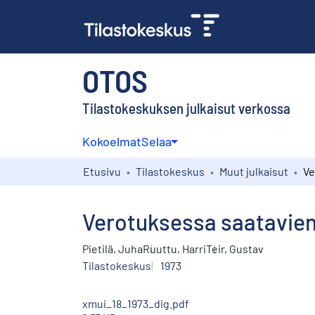
OTOS
Tilastokeskuksen julkaisut verkossa
Kokoelmat
Selaa
Etusivu
Tilastokeskus
Muut julkaisut
Verotuksessa saatavien 
Pietilä, Juha
Ruuttu, Harri
Teir, Gustav
Tilastokeskus
1973
xmui_18_1973_dig.pdf