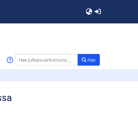
(current)
Hae
ssa