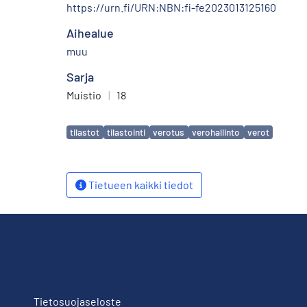
https://urn.fi/URN:NBN:fi-fe2023013125160
Aihealue
muu
Sarja
Muistio
|
18
Avainsanat
tilastot
tilastointi
verotus
verohallinto
verot
Tietueen kaikki tiedot
Tietosuojaseloste