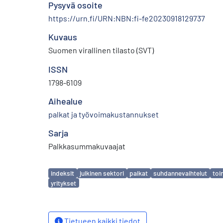
Pysyvä osoite
https://urn.fi/URN:NBN:fi-fe20230918129737
Kuvaus
Suomen virallinen tilasto (SVT)
ISSN
1798-6109
Aihealue
palkat ja työvoimakustannukset
Sarja
Palkkasummakuvaajat
Avainsanat
indeksit
julkinen sektori
palkat
suhdannevaihtelut
toi
yritykset
Tietueen kaikki tiedot