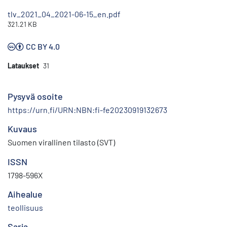
tlv_2021_04_2021-06-15_en.pdf
321.21 KB
CC BY 4.0
Lataukset
31
Pysyvä osoite
https://urn.fi/URN:NBN:fi-fe20230919132673
Kuvaus
Suomen virallinen tilasto (SVT)
ISSN
1798-596X
Aihealue
teollisuus
Sarja