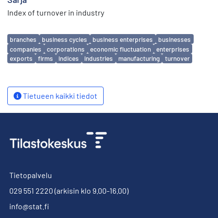
Index of turnover in industry
Avainsanat
branches
business cycles
business enterprises
businesses
companies
corporations
economic fluctuation
enterprises
exports
firms
indices
industries
manufacturing
turnover
Tietueen kaikki tiedot
Tietopalvelu
029 551 2220
(arkisin klo 9.00-16.00)
info@stat.fi