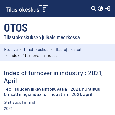
(c
OTOS
Tilastokeskuksen julkaisut verkossa
Etusivu
Tilastokeskus
Tilastojulkaisut
Kokoelmat
Index of turnover in industry : 2021, April
Selaa
Index of turnover in industry : 2021,
April
Teollisuuden liikevaihtokuvaaja : 2021, huhtikuu
Omsättningsindex för industrin : 2021, april
Statistics Finland
2021