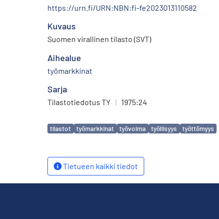
https://urn.fi/URN:NBN:fi-fe2023013110582
Kuvaus
Suomen virallinen tilasto (SVT)
Aihealue
työmarkkinat
Sarja
Tilastotiedotus TY
|
1975:24
Avainsanat
tilastot
työmarkkinat
työvoima
työllisyys
työttömyys
Tietueen kaikki tiedot