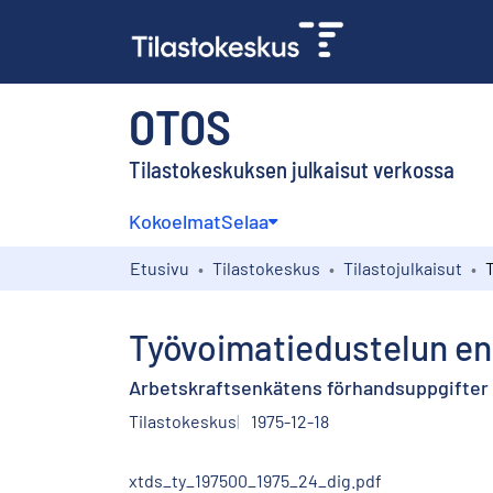
OTOS
Tilastokeskuksen julkaisut verkossa
Kokoelmat
Selaa
Etusivu
Tilastokeskus
Tilastojulkaisut
Työvoimatiedustelun en
Arbetskraftsenkätens förhandsuppgifter 
Tilastokeskus
1975-12-18
xtds_ty_197500_1975_24_dig.pdf