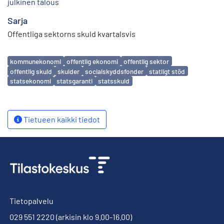
julkinen talous
Sarja
Offentliga sektorns skuld kvartalsvis
Avainsanat
kommunekonomi
offentlig ekonomi
offentlig sektor
offentlig skuld
skulder
socialskyddsfonder
statligt stöd
statsekonomi
statsgaranti
statsskuld
Tietueen kaikki tiedot
Tietopalvelu
029 551 2220
(arkisin klo 9.00-16.00)