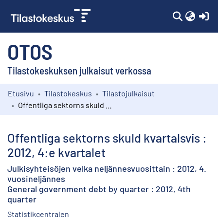
(c
OTOS
Tilastokeskuksen julkaisut verkossa
Etusivu
Tilastokeskus
Tilastojulkaisut
Kokoelmat
Offentliga sektorns skuld kvartalsvis : 2012, 4:e kvartalet
Selaa
Offentliga sektorns skuld kvartalsvis :
2012, 4:e kvartalet
Julkisyhteisöjen velka neljännesvuosittain : 2012, 4.
vuosineljännes
General government debt by quarter : 2012, 4th
quarter
Statistikcentralen