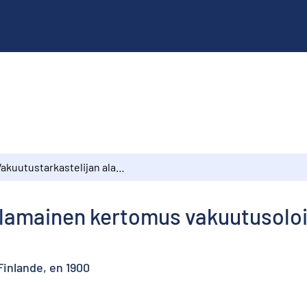
Vakuutustarkastelijan alamainen kertomus vakuutusoloista Suomessa vuonna 1900
 alamainen kertomus vakuutusol
Finlande, en 1900