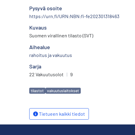
Pysyvä osoite
https://urn.fi/URN:NBN:fi-fe202301318463
Kuvaus
Suomen virallinen tilasto (SVT)
Aihealue
rahoitus ja vakuutus
Sarja
22 Vakuutusolot
|
9
Avainsanat
tilastot
vakuutuslaitokset
Tietueen kaikki tiedot