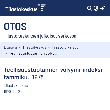
(c
OTOS
Tilastokeskuksen julkaisut verkossa
Etusivu
Tilastokeskus
Tilastojulkaisut
Kokoelmat
Teollisuustuotannon volyymi-indeksi, tammikuu 1978
Selaa
Teollisuustuotannon volyymi-indeksi,
tammikuu 1978
Tilastokeskus
1978-03-23