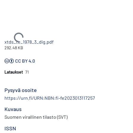
Ladataan...
xtds_te_1978_3_dig.pdf
292.48 KB
CC BY 4.0
Lataukset
71
Pysyvä osoite
https://urn.fi/URN:NBN:fi-fe2023013117257
Kuvaus
Suomen virallinen tilasto (SVT)
ISSN