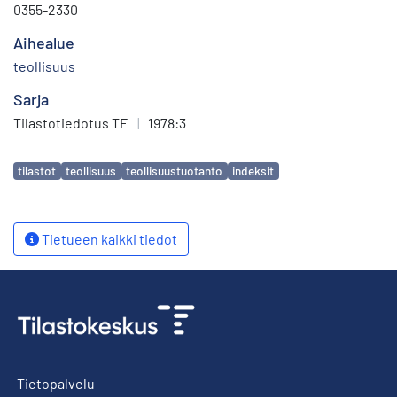
0355-2330
Aihealue
teollisuus
Sarja
Tilastotiedotus TE
|
1978:3
Avainsanat
tilastot
teollisuus
teollisuustuotanto
indeksit
Tietueen kaikki tiedot
Tietopalvelu