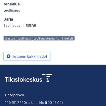
Aihealue
teollisuus
Sarja
Teollisuus
|
1997:6
Avainsanat
tilastot
teollisuus
teollisuustuotanto
indeksit
Tietueen kaikki tiedot
Tietopalvelu
029 551 2220
(arkisin klo 9.00-16.00)