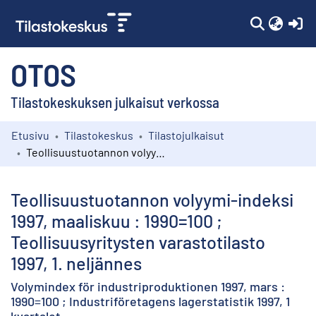
(c
OTOS
Tilastokeskuksen julkaisut verkossa
Etusivu
Tilastokeskus
Tilastojulkaisut
Kokoelmat
Teollisuustuotannon volyymi-indeksi 1997, maaliskuu : 1990=100 ; Teollisuusyritysten varastotilasto 1997, 1. neljännes
Selaa
Teollisuustuotannon volyymi-indeksi
1997, maaliskuu : 1990=100 ;
Teollisuusyritysten varastotilasto
1997, 1. neljännes
Volymindex för industriproduktionen 1997, mars :
1990=100 ; Industriföretagens lagerstatistik 1997, 1