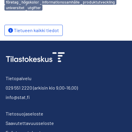
företag
högskolor
informationssamhälle
produktutveckling
universitet
utgifter
Tietueen kaikki tiedot
Tietopalvelu
029 551 2220
(arkisin klo 9.00-16.00)
info@stat.fi
Tietosuojaseloste
Saavutettavuusseloste