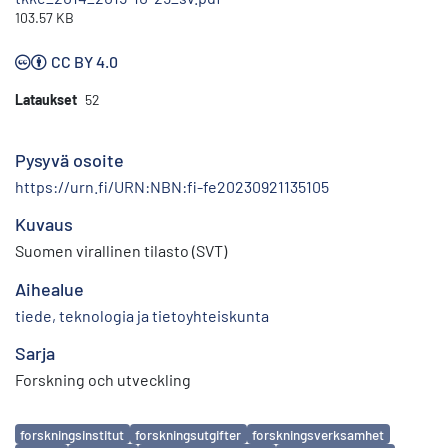
103.57 KB
CC BY 4.0
Lataukset
52
Pysyvä osoite
https://urn.fi/URN:NBN:fi-fe20230921135105
Kuvaus
Suomen virallinen tilasto (SVT)
Aihealue
tiede, teknologia ja tietoyhteiskunta
Sarja
Forskning och utveckling
Avainsanat
forskningsinstitut
forskningsutgifter
forskningsverksamhet