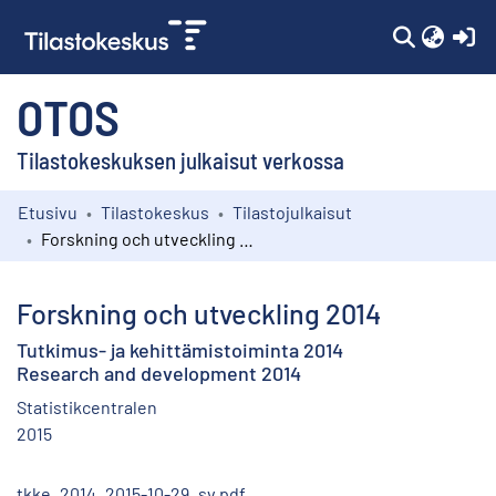
(c
OTOS
Tilastokeskuksen julkaisut verkossa
Etusivu
Tilastokeskus
Tilastojulkaisut
Kokoelmat
Forskning och utveckling 2014
Selaa
Forskning och utveckling 2014
Tutkimus- ja kehittämistoiminta 2014
Research and development 2014
Statistikcentralen
2015
tkke_2014_2015-10-29_sv.pdf