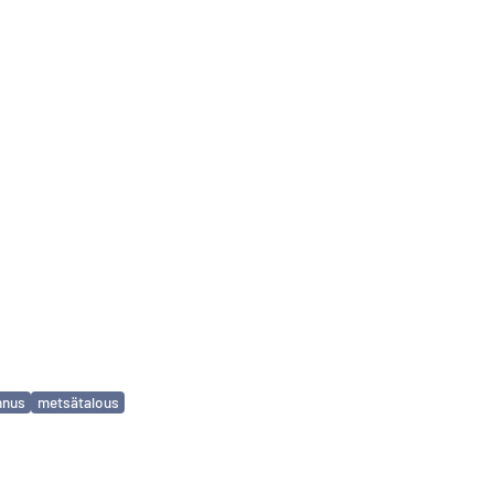
nnus
metsätalous