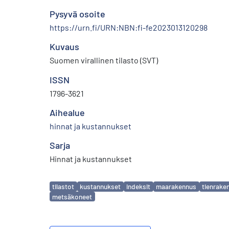
Pysyvä osoite
https://urn.fi/URN:NBN:fi-fe2023013120298
Kuvaus
Suomen virallinen tilasto (SVT)
ISSN
1796-3621
Aihealue
hinnat ja kustannukset
Sarja
Hinnat ja kustannukset
Avainsanat
tilastot
kustannukset
indeksit
maarakennus
tienrake
metsäkoneet