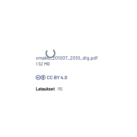
Ladataan...
xmaku_201007_2010_dig.pdf
1.52 MB
CC BY 4.0
Lataukset
115