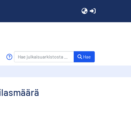
(current)
Hae
pilasmäärä