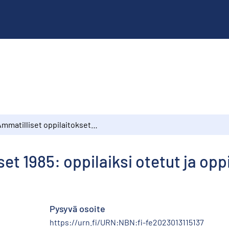
Ammatilliset oppilaitokset 1985: oppilaiksi otetut ja oppilasmäärä
set 1985: oppilaiksi otetut ja op
Pysyvä osoite
https://urn.fi/URN:NBN:fi-fe2023013115137