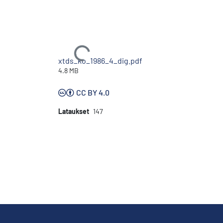
Ladataan...
xtds_ko_1986_4_dig.pdf
4.8 MB
CC BY 4.0
Lataukset
147