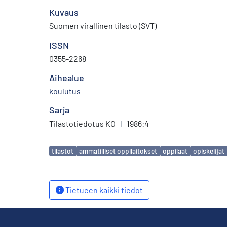
Kuvaus
Suomen virallinen tilasto (SVT)
ISSN
0355-2268
Aihealue
koulutus
Sarja
Tilastotiedotus KO
|
1986:4
Avainsanat
tilastot
ammatilliset oppilaitokset
oppilaat
opiskelijat
Tietueen kaikki tiedot