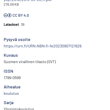
276.09 KB
CC BY 4.0
Lataukset
39
Pysyvä osoite
https://urn.fi/URN:NBN:fi-fe20230907121626
Kuvaus
Suomen virallinen tilasto (SVT)
ISSN
1799-0599
Aihealue
koulutus
Sarja
Yliopistokoulutus