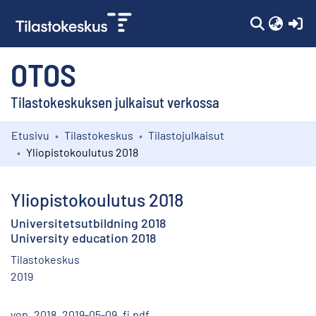
(c
OTOS
Tilastokeskuksen julkaisut verkossa
Etusivu
Tilastokeskus
Tilastojulkaisut
Kokoelmat
Yliopistokoulutus 2018
Selaa
Yliopistokoulutus 2018
Universitetsutbildning 2018
University education 2018
Tilastokeskus
2019
yop_2018_2019-05-09_fi.pdf