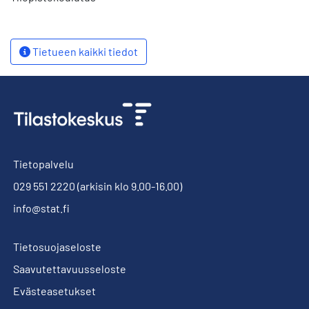
Tietueen kaikki tiedot
Tietopalvelu
029 551 2220
(arkisin klo 9.00-16.00)
info@stat.fi
Tietosuojaseloste
Saavutettavuusseloste
Evästeasetukset