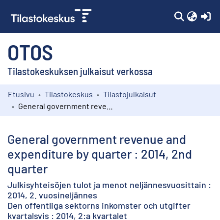
(c
OTOS
Tilastokeskuksen julkaisut verkossa
Etusivu
Tilastokeskus
Tilastojulkaisut
Kokoelmat
General government revenue and expenditure by quarter : 2014, 2nd quarter
Selaa
General government revenue and
expenditure by quarter : 2014, 2nd
quarter
Julkisyhteisöjen tulot ja menot neljännesvuosittain :
2014, 2. vuosineljännes
Den offentliga sektorns inkomster och utgifter
kvartalsvis : 2014, 2:a kvartalet