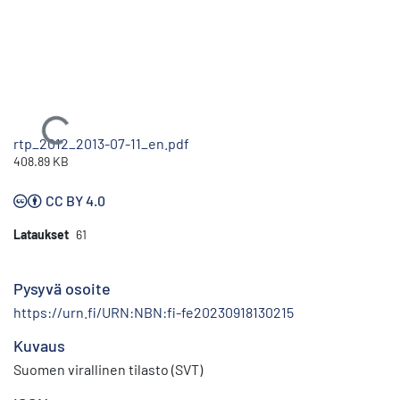
Ladataan...
rtp_2012_2013-07-11_en.pdf
408.89 KB
CC BY 4.0
Lataukset
61
Pysyvä osoite
https://urn.fi/URN:NBN:fi-fe20230918130215
Kuvaus
Suomen virallinen tilasto (SVT)