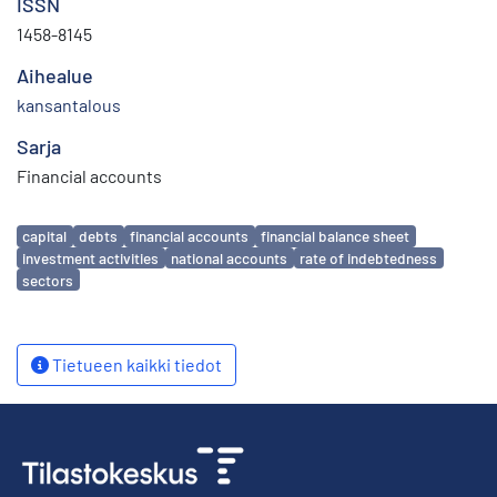
ISSN
1458-8145
Aihealue
kansantalous
Sarja
Financial accounts
Avainsanat
capital
debts
financial accounts
financial balance sheet
investment activities
national accounts
rate of indebtedness
sectors
Tietueen kaikki tiedot