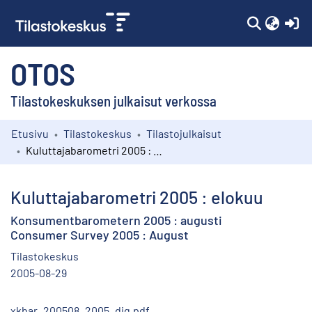
(c
OTOS
Tilastokeskuksen julkaisut verkossa
Etusivu
Tilastokeskus
Tilastojulkaisut
Kokoelmat
Kuluttajabarometri 2005 : elokuu
Selaa
Kuluttajabarometri 2005 : elokuu
Konsumentbarometern 2005 : augusti
Consumer Survey 2005 : August
Tilastokeskus
2005-08-29
xkbar_200508_2005_dig.pdf