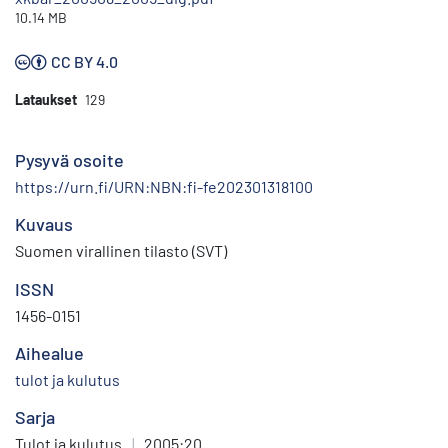
10.14 MB
CC BY 4.0
Lataukset
129
Pysyvä osoite
https://urn.fi/URN:NBN:fi-fe202301318100
Kuvaus
Suomen virallinen tilasto (SVT)
ISSN
1456-0151
Aihealue
tulot ja kulutus
Sarja
Tulot ja kulutus
|
2005:20