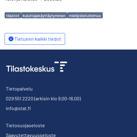
Avainsanat
tilastot
kuluttajakäyttäytyminen
mielipidetutkimus
Tietueen kaikki tiedot
Tietopalvelu
029 551 2220
(arkisin klo 9.00-16.00)
info@stat.fi
Tietosuojaseloste
Saavutettavuusseloste