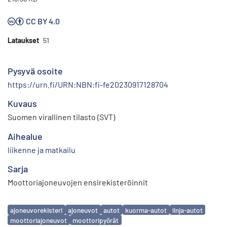
CC BY 4.0
Lataukset
51
Pysyvä osoite
https://urn.fi/URN:NBN:fi-fe20230917128704
Kuvaus
Suomen virallinen tilasto (SVT)
Aihealue
liikenne ja matkailu
Sarja
Moottoriajoneuvojen ensirekisteröinnit
Avainsanat
ajoneuvorekisteri
ajoneuvot
autot
kuorma-autot
linja-autot
moottoriajoneuvot
moottoripyörät