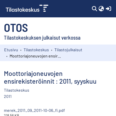
(c
OTOS
Tilastokeskuksen julkaisut verkossa
Etusivu
Tilastokeskus
Tilastojulkaisut
Kokoelmat
Moottoriajoneuvojen ensirekisteröinnit : 2011, syyskuu
Selaa
Moottoriajoneuvojen
ensirekisteröinnit : 2011, syyskuu
Tilastokeskus
2011
merek_2011_09_2011-10-06_fi.pdf
218.56 KB