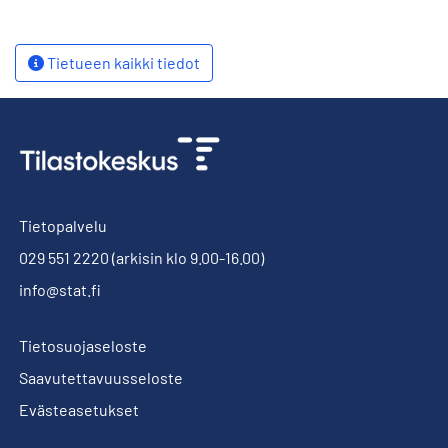
Tietueen kaikki tiedot
Tietopalvelu
029 551 2220
(arkisin klo 9.00-16.00)
info@stat.fi
Tietosuojaseloste
Saavutettavuusseloste
Evästeasetukset