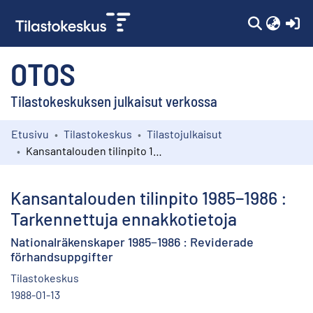
(c
OTOS
Tilastokeskuksen julkaisut verkossa
Etusivu
Tilastokeskus
Tilastojulkaisut
Kokoelmat
Kansantalouden tilinpito 1985−1986 : Tarkennettuja ennakkotietoja
Selaa
Kansantalouden tilinpito 1985−1986 :
Tarkennettuja ennakkotietoja
Nationalräkenskaper 1985−1986 : Reviderade
förhandsuppgifter
Tilastokeskus
1988-01-13