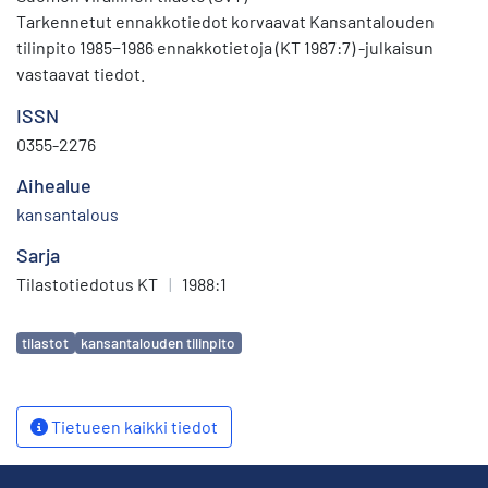
Tarkennetut ennakkotiedot korvaavat Kansantalouden
tilinpito 1985−1986 ennakkotietoja (KT 1987:7) -julkaisun
vastaavat tiedot.
ISSN
0355-2276
Aihealue
kansantalous
Sarja
Tilastotiedotus KT
|
1988:1
Avainsanat
tilastot
kansantalouden tilinpito
Tietueen kaikki tiedot