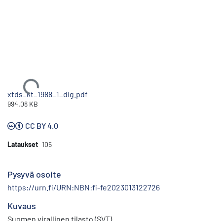
Ladataan...
xtds_kt_1988_1_dig.pdf
994.08 KB
CC BY 4.0
Lataukset
105
Pysyvä osoite
https://urn.fi/URN:NBN:fi-fe2023013122726
Kuvaus
Suomen virallinen tilasto (SVT)