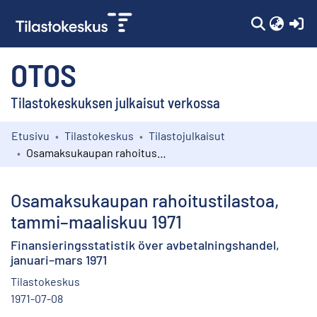
(c
OTOS
Tilastokeskuksen julkaisut verkossa
Etusivu
Tilastokeskus
Tilastojulkaisut
Kokoelmat
Osamaksukaupan rahoitustilastoa, tammi–maaliskuu 1971
Selaa
Osamaksukaupan rahoitustilastoa,
tammi–maaliskuu 1971
Finansieringsstatistik över avbetalningshandel,
januari–mars 1971
Tilastokeskus
1971-07-08