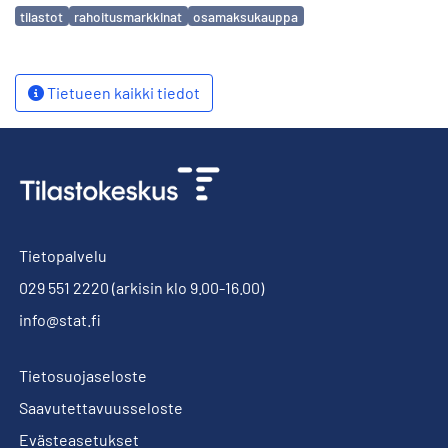
Avainsanat
tilastot
rahoitusmarkkinat
osamaksukauppa
Tietueen kaikki tiedot
Tietopalvelu
029 551 2220
(arkisin klo 9.00-16.00)
info@stat.fi
Tietosuojaseloste
Saavutettavuusseloste
Evästeasetukset