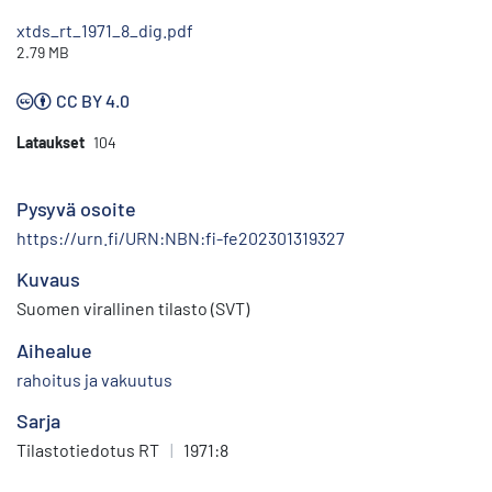
xtds_rt_1971_8_dig.pdf
2.79 MB
CC BY 4.0
Lataukset
104
Pysyvä osoite
https://urn.fi/URN:NBN:fi-fe202301319327
Kuvaus
Suomen virallinen tilasto (SVT)
Aihealue
rahoitus ja vakuutus
Sarja
Tilastotiedotus RT
|
1971:8