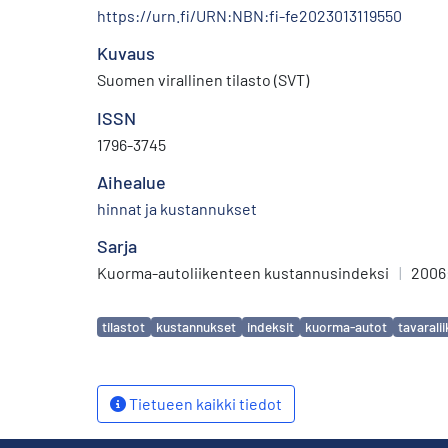
https://urn.fi/URN:NBN:fi-fe2023013119550
Kuvaus
Suomen virallinen tilasto (SVT)
ISSN
1796-3745
Aihealue
hinnat ja kustannukset
Sarja
Kuorma-autoliikenteen kustannusindeksi
|
2006
Avainsanat
tilastot
kustannukset
indeksit
kuorma-autot
tavarali
Tietueen kaikki tiedot