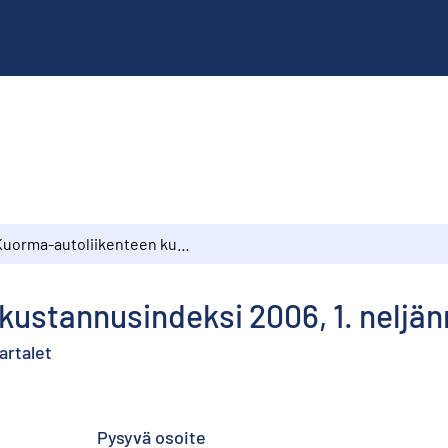
Kuorma-autoliikenteen kustannusindeksi 2006, 1. neljännes
kustannusindeksi 2006, 1. neljä
artalet
Pysyvä osoite