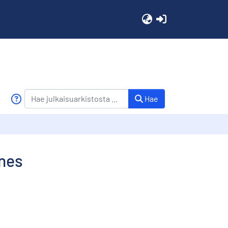
(current)
Hae
nnes