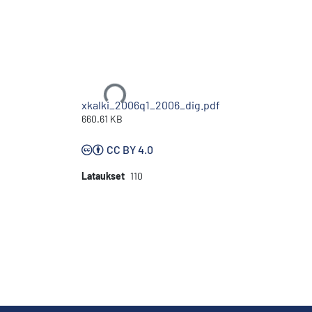
Ladataan...
xkalki_2006q1_2006_dig.pdf
660.61 KB
CC BY 4.0
Lataukset
110