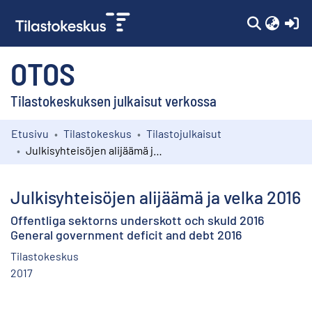
(c
OTOS
Tilastokeskuksen julkaisut verkossa
Etusivu
Tilastokeskus
Tilastojulkaisut
Kokoelmat
Julkisyhteisöjen alijäämä ja velka 2016
Selaa
Julkisyhteisöjen alijäämä ja velka 2016
Offentliga sektorns underskott och skuld 2016
General government deficit and debt 2016
Tilastokeskus
2017