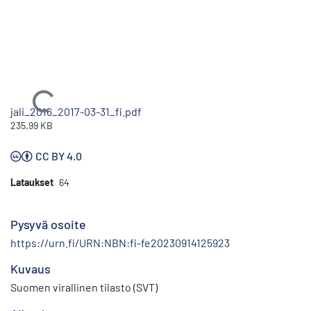
Ladataan...
jali_2016_2017-03-31_fi.pdf
235.99 KB
CC BY 4.0
Lataukset
64
Pysyvä osoite
https://urn.fi/URN:NBN:fi-fe20230914125923
Kuvaus
Suomen virallinen tilasto (SVT)