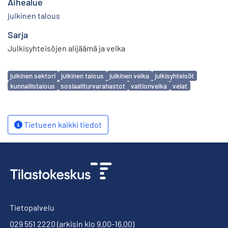
Aihealue
julkinen talous
Sarja
Julkisyhteisöjen alijäämä ja velka
Avainsanat
julkinen sektori
julkinen talous
julkinen velka
julkisyhteisöt
kunnallistalous
sosiaaliturvarahastot
valtionvelka
velat
Tietueen kaikki tiedot
Tietopalvelu
029 551 2220
(arkisin klo 9.00-16.00)