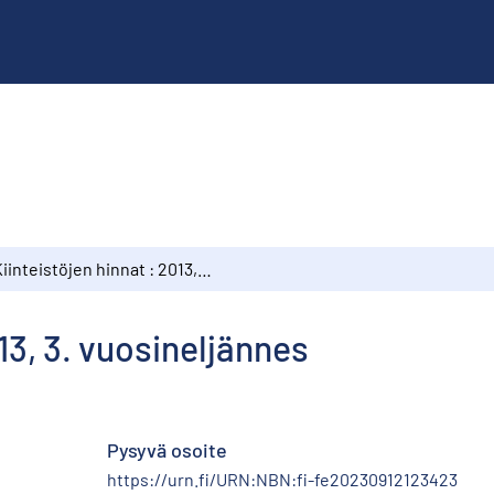
Kiinteistöjen hinnat : 2013, 3. vuosineljännes
013, 3. vuosineljännes
Pysyvä osoite
https://urn.fi/URN:NBN:fi-fe20230912123423