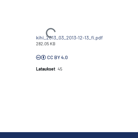
Ladataan...
kihi_2013_03_2013-12-13_fi.pdf
282.05 KB
CC BY 4.0
Lataukset
45