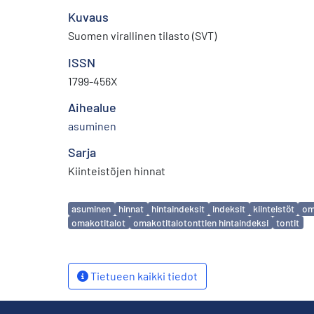
Kuvaus
Suomen virallinen tilasto (SVT)
ISSN
1799-456X
Aihealue
asuminen
Sarja
Kiinteistöjen hinnat
Avainsanat
asuminen
hinnat
hintaindeksit
indeksit
kiinteistöt
om
omakotitalot
omakotitalotonttien hintaindeksi
tontit
Tietueen kaikki tiedot