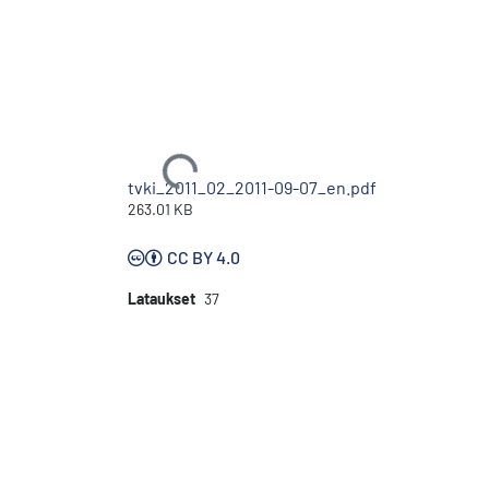
Ladataan...
tvki_2011_02_2011-09-07_en.pdf
263.01 KB
CC BY 4.0
Lataukset
37