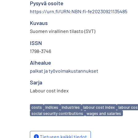
Pysyvä osoite
https://urn.fi/URN:NBN:fi-fe20230921135485
Kuvaus
Suomen virallinen tilasto (SVT)
ISSN
1798-3746
Aihealue
palkat ja työvoimakustannukset
Sarja
Labour cost index
Avainsanat
costs
indices
industries
labour cost index
labour cos
social security contributions
wages and salaries
Tietueen kaikki tiedot