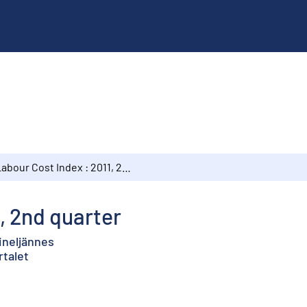
Labour Cost Index : 2011, 2nd quarter
, 2nd quarter
ineljännes
rtalet