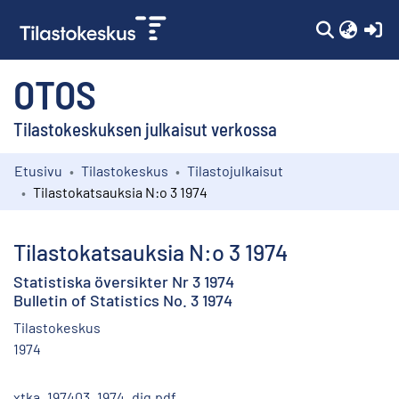
(c
OTOS
Tilastokeskuksen julkaisut verkossa
Etusivu
Tilastokeskus
Tilastojulkaisut
Kokoelmat
Tilastokatsauksia N:o 3 1974
Selaa
Tilastokatsauksia N:o 3 1974
Statistiska översikter Nr 3 1974
Bulletin of Statistics No. 3 1974
Tilastokeskus
1974
xtka_197403_1974_dig.pdf