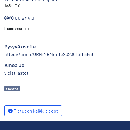
15.04 MB
CC BY 4.0
Lataukset
111
Pysyvä osoite
https://urn.fi/URN:NBN:fi-fe2023013115949
Aihealue
yleistilastot
Avainsanat
tilastot
Tietueen kaikki tiedot